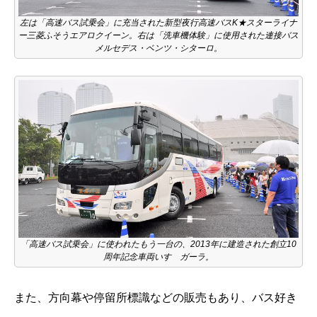
左は「高速バス試乗会」に充当された新型夜行高速バスK★スターライナ
ー三菱ふそうエアロクイーン。右は「洗車機体験」に使用された連接バス
メルセデス・ベンツ・シターロ。
「高速バス試乗会」に使われたもう一台の、2013年に建造された創立10
周年記念車両いすゞガーラ。
また、方向幕や停留所標識などの販売もあり、バス好き