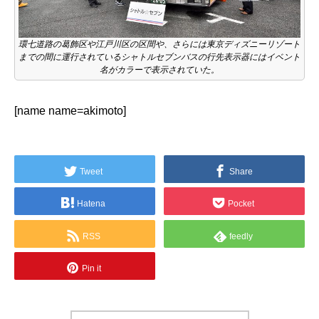
環七道路の葛飾区や江戸川区の区間や、さらには東京ディズニーリゾート
までの間に運行されているシャトルセブンバスの行先表示器にはイベント
名がカラーで表示されていた。
[name name=akimoto]
Tweet
Share
Hatena
Pocket
RSS
feedly
Pin it