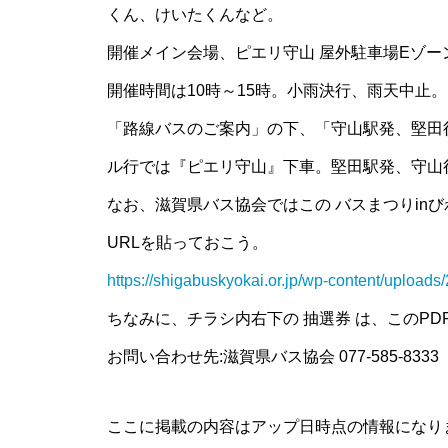
くん、けいたくんなど。
開催メイン会場、ピエリ守山 屋外駐車場Eゾー
開催時間は10時～15時。小雨決行、雨天中止。
「路線バスのご案内」の下、「守山駅発、堅田
ル行では『ピエリ守山』下車。堅田駅発、守山
なお、滋賀県バス協会ではこの バスまつりinび
URLを貼っておこう。
https://shigabuskyokai.or.jp/wp-content/upload
ちなみに、チラシ内右下の 抽選券 は、このP
お問い合わせ先:滋賀県バス協会 077-585-8333
ここに掲載の内容はアップ日時点の情報になり