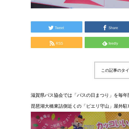
Tweet
Share
RSS
feedly
この記事のタイ
滋賀県バス協会では「バスの日まつり」を毎年開催
琵琶湖大橋東詰側近くの「ピエリ守山」屋外駐