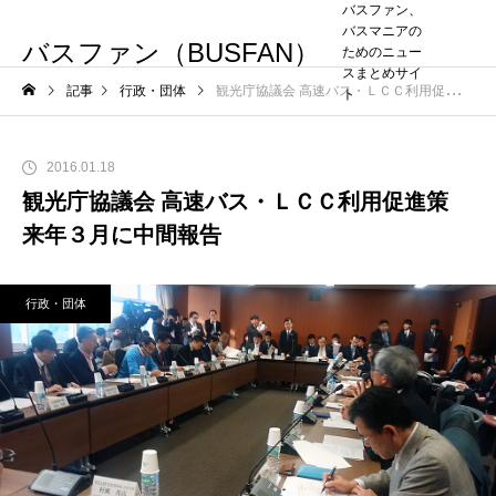
バスファン、
バスマニアの
バスファン（BUSFAN）
ためのニュー
スまとめサイ
記事
行政・団体
観光庁協議会 高速バス・ＬＣＣ利用促進策 来年３月に中間報告
ト
2016.01.18
観光庁協議会 高速バス・ＬＣＣ利用促進策
来年３月に中間報告
行政・団体