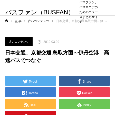
バスファン、
バスマニアの
バスファン（BUSFAN）
ためのニュー
スまとめサイ
記事
古いコンテンツ
日本交通、京都交通 鳥取方面～伊丹空港 高速バスでつなぐ
ト
2012.03.29
古いコンテンツ
日本交通、京都交通 鳥取方面～伊丹空港 高
速バスでつなぐ
Tweet
Share
Hatena
Pocket
RSS
feedly