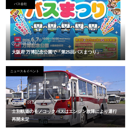
バス会社
2026.05.27
大阪府 万博記念公園で「第25回バスまつり」
ニュース＆イベント
2026.04.04
士別軌道のモノコックバスはエンジン故障により運行
再開未定