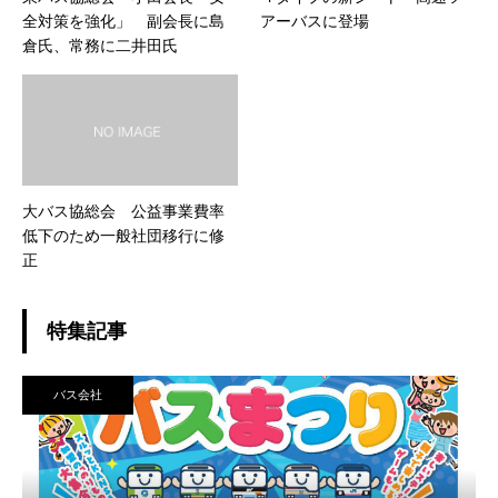
全対策を強化」 副会長に島
アーバスに登場
倉氏、常務に二井田氏
大バス協総会 公益事業費率
低下のため一般社団移行に修
正
特集記事
バス会社