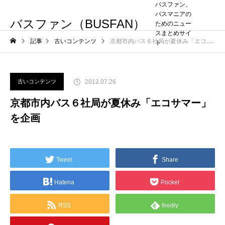
バスファン、
バスマニアの
バスファン（BUSFAN）
ためのニュー
スまとめサイ
記事
古いコンテンツ
京都市内バス６社局が夏休み「エコサマー」を企画
ト
2012.07.26
古いコンテンツ
京都市内バス６社局が夏休み「エコサマー」
を企画
Tweet
Share
Hatena
Pocket
RSS
feedly