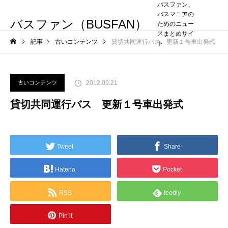
バスファン、
バスマニアの
バスファン（BUSFAN）
ためのニュー
スまとめサイ
記事
古いコンテンツ
貸切共同運行バス 更新１号車出発式
ト
2012.09.21
古いコンテンツ
貸切共同運行バス 更新１号車出発式
Tweet
Share
Hatena
Pocket
RSS
feedly
Pin it