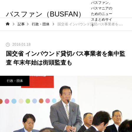
バスファン、
バスマニアの
バスファン（BUSFAN）
ためのニュー
スまとめサイ
記事
行政・団体
国交省 インバウンド貸切バス事業者を集中監査 年末年始は街頭監査も
ト
2016.01.18
国交省 インバウンド貸切バス事業者を集中監
査 年末年始は街頭監査も
行政・団体