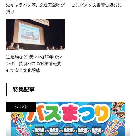
湖キャラバン隊｣ 交通安全呼び
ごしバスを文書警告処分に
掛け
近運局など｢安マネ｣10年でシ
ンポ 貸切バスの対策情報共
有で安全文化醸成
特集記事
バス会社