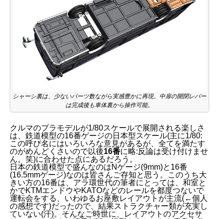
シャーシ裏は、少ないパーツ数ながら実感豊かに再現。中扉の開閉レバー
は完成後も車体裏から操作可能。
クルマのプラモデルが1/80スケールで展開される楽しさ
は、鉄道模型の16番ゲージの日本型スケール(主に1/80:
この呼び名にはいろいろな意見があるが、全てを満たす
のがめんどくさいので以後
16番
に略:反論は受け付けませ
ん。笑)に合わせた点にあるだろう。
日本の鉄道模型で盛んなのはNゲージ(9mm)と16番
(16.5mmゲージ)なのは皆さんご存知と思う。このうち大
きい方の16番は、アラ環世代の筆者にとっては、和室と
かでKTMエンドウやKATOなどのレールを都度つないで
運転会をする、いわゆるお座敷レイアウトが主流(←個人
の感想です)だったので、結果ストラクチャー類が充実し
ていない(汗)。そんなご時世に、レイアウトのアクセサ