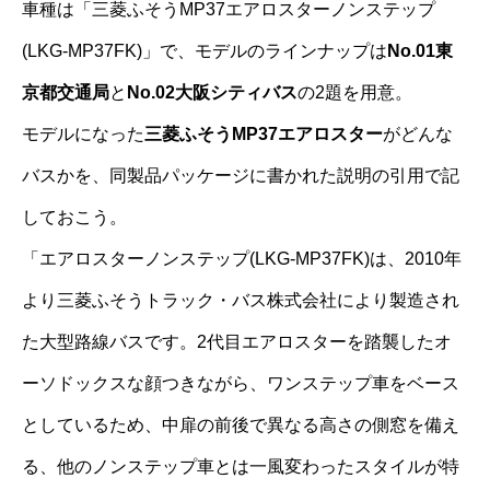
車種は「三菱ふそうMP37エアロスターノンステップ
(LKG-MP37FK)」で、モデルのラインナップは
No.01東
京都交通局
と
No.02大阪シティバス
の2題を用意。
モデルになった
三菱ふそうMP37エアロスター
がどんな
バスかを、同製品パッケージに書かれた説明の引用で記
しておこう。
「エアロスターノンステップ(LKG-MP37FK)は、2010年
より三菱ふそうトラック・バス株式会社により製造され
た大型路線バスです。2代目エアロスターを踏襲したオ
ーソドックスな顔つきながら、ワンステップ車をベース
としているため、中扉の前後で異なる高さの側窓を備え
る、他のノンステップ車とは一風変わったスタイルが特