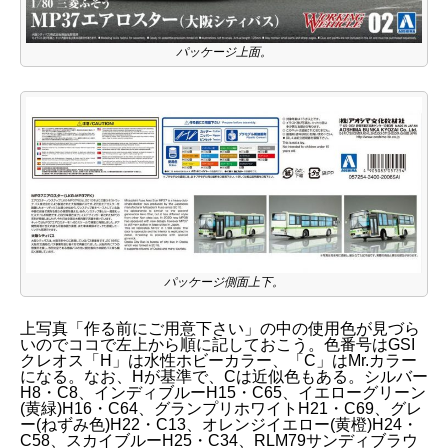
パッケージ上面。
パッケージ側面上下。
上写真「作る前にご用意下さい」の中の使用色が見づら
いのでココで左上から順に記しておこう。色番号はGSI
クレオス「H」は水性ホビーカラー、「C」はMr.カラー
になる。なお、Hが基準で、Cは近似色もある。シルバー
H8・C8、インディブルーH15・C65、イエローグリーン
(黄緑)H16・C64、グランプリホワイトH21・C69、グレ
ー(ねずみ色)H22・C13、オレンジイエロー(黄橙)H24・
C58、スカイブルーH25・C34、RLM79サンディブラウ