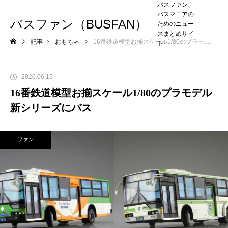
バスファン、
バスマニアの
バスファン（BUSFAN）
ためのニュー
スまとめサイ
記事
おもちゃ
16番鉄道模型お揃スケール1/80のプラモデル新シリーズにバス
ト
2020.06.15
16番鉄道模型お揃スケール1/80のプラモデル
新シリーズにバス
ファン