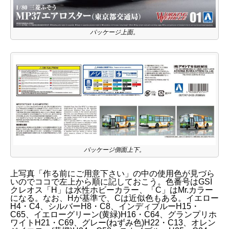
パッケージ上面。
パッケージ側面上下。
上写真「作る前にご用意下さい」の中の使用色が見づら
いのでココで左上から順に記しておこう。色番号はGSI
クレオス「H」は水性ホビーカラー、「C」はMr.カラー
になる。なお、Hが基準で、Cは近似色もある。イエロー
H4・C4、シルバーH8・C8、インディブルーH15・
C65、イエローグリーン(黄緑)H16・C64、グランプリホ
ワイトH21・C69、グレー(ねずみ色)H22・C13、オレン