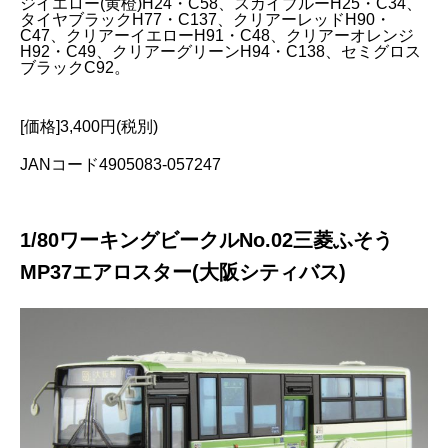
ジイエロー(黄橙)H24・C58、スカイブルーH25・C34、
タイヤブラックH77・C137、クリアーレッドH90・
C47、クリアーイエローH91・C48、クリアーオレンジ
H92・C49、クリアーグリーンH94・C138、セミグロス
ブラックC92。
[価格]3,400円(税別)
JANコード4905083-057247
1/80ワーキングビークルNo.02三菱ふそう
MP37エアロスター(大阪シティバス)