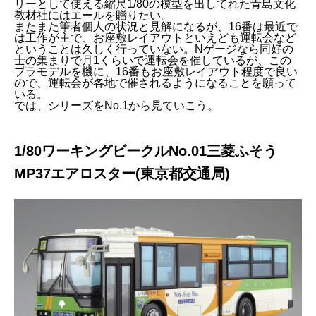
リーとして使える縮尺1/80の模型を出してれた青島文化
教材社にはエールを贈りたい。
またまた筆者個人の状況と見解になるが、16番は最近で
は工作が主で、お座敷レイアウトといえども運転会など
ということは久しく行っていない。Nゲージなら同好の
士の集まりで月1くらいで運転会を催しているが、この
プラモデルを機に、16番もお座敷レイアウト程度で良い
ので、運転会が各地で催されるようになることを願って
いる。
では、シリーズをNo.1から見ていこう。
1/80ワーキングビークルNo.01三菱ふそう
MP37エアロスター(東京都交通局)