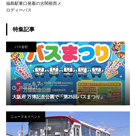
福島駅東口発着の古関裕而メ
ロディーバス
特集記事
バス会社
2026.05.27
大阪府 万博記念公園で「第25回バスまつり」
ニュース＆イベント