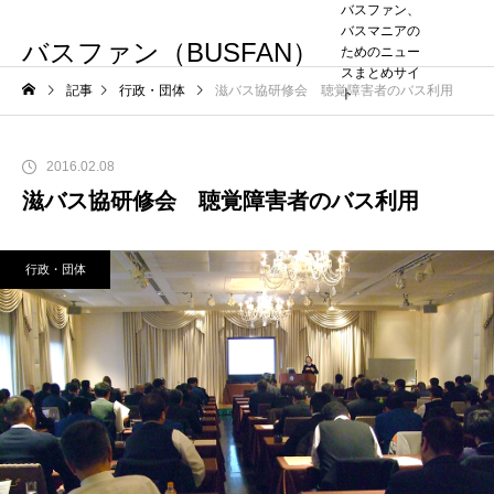
バスファン、
バスマニアの
バスファン（BUSFAN）
ためのニュー
スまとめサイ
記事
行政・団体
滋バス協研修会 聴覚障害者のバス利用
ト
2016.02.08
滋バス協研修会 聴覚障害者のバス利用
行政・団体