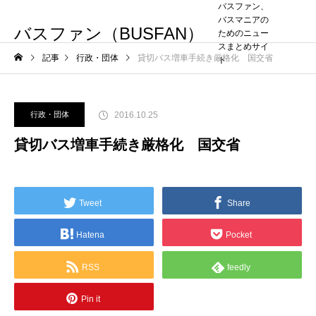
バスファン、
バスマニアの
バスファン（BUSFAN）
ためのニュー
スまとめサイ
記事
行政・団体
貸切バス増車手続き厳格化 国交省
ト
2016.10.25
行政・団体
貸切バス増車手続き厳格化 国交省
Tweet
Share
Hatena
Pocket
RSS
feedly
Pin it