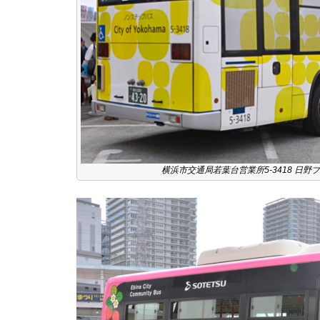
横浜市交通局若葉台営業所5-3418 日野ブ