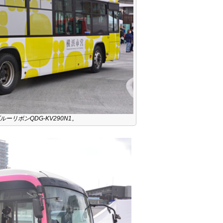
ルーリボンQDG-KV290N1。