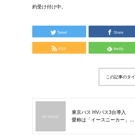
約受け付け中。
Tweet
Share
RSS
feedly
この記事のタイ
東京バス HVバス3台導入
愛称は「イースニーカー」に
決定