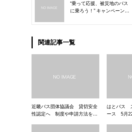
“乗って応援、被災地のバス
に乗ろう！” キャンペーン実
施
関連記事一覧
近畿バス団体協議会 貸切安全
はとバス 
性認定へ 制度や申請方法を説
ース 5月
明