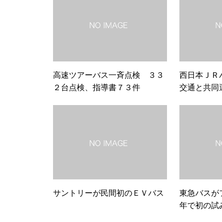
高速ツアーバス一斉点検 ３３
西日本ＪＲ
２台点検、指導書７３件
交通と共同
サントリーが民間初のＥＶバス
東急バスがフ
年で初の試
00人が来場