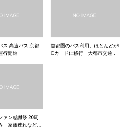
バス 高速バス 京都
首都圏のバス利用、ほとんどがI
運行開始
Cカードに移行 大都市交通セ
ンサス
ァン感謝祭 20周
み 家族連れなど18