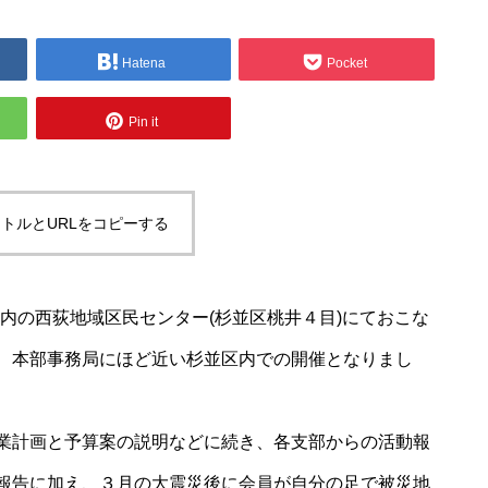
Hatena
Pocket
Pin it
トルとURLをコピーする
区内の西荻地域区民センター(杉並区桃井４目)にておこな
、本部事務局にほど近い杉並区内での開催となりまし
業計画と予算案の説明などに続き、各支部からの活動報
報告に加え、３月の大震災後に会員が自分の足で被災地