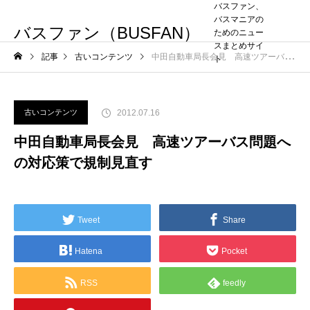
バスファン、
バスマニアの
バスファン（BUSFAN）
ためのニュー
スまとめサイ
記事
古いコンテンツ
中田自動車局長会見 高速ツアーバス問題への対応策で規制見直す
ト
2012.07.16
古いコンテンツ
中田自動車局長会見 高速ツアーバス問題へ
の対応策で規制見直す
Tweet
Share
Hatena
Pocket
RSS
feedly